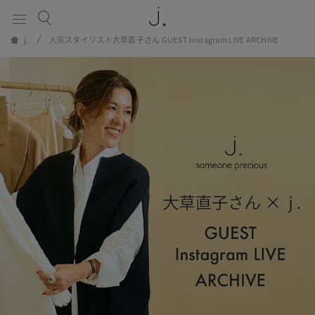
コート
カットソー
SALE
Stylebook
j.
人気スタイリスト大草直子さん GUEST Instagram LIVE ARCHIVE
ワンピース
スカート
全商品
ブラウス・シャツ
ニット
Category
パンツ
小物
ジャケット
SUMMER SALE
コート
ワンピース
ブラウス・シャツ
パンツ
ジャケット
カットソー
スカート
ニット