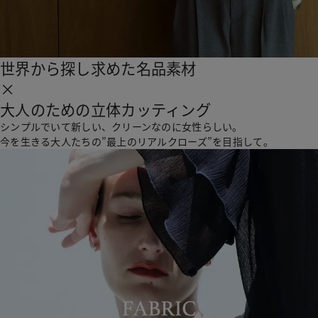
小物
SUMMER SALE
世界から探し求めた名品素材
SALE
×
全商品
大人のための立体カッティング
シンプルでいて新しい、クリーンなのに女性らしい。
今を生きる大人たちの”最上のリアルクローズ”を目指して。
Shop
Concept