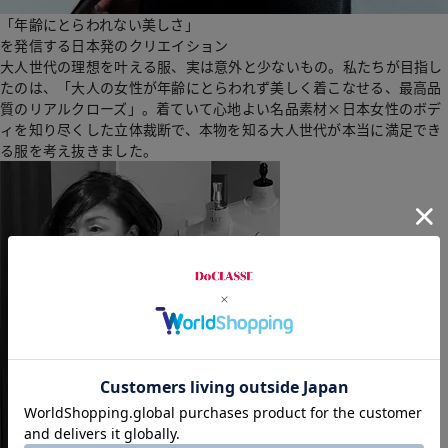
「年齢にとらわれない美しさ」
を発信する日本発のクリエイション
大人世代の理想を叶える服、実は意外と少ないもの。私たちが目指し
たのは、「大人の女性が年齢にとらわれず美しく着こなせる、最高品
質のリアルクローズ」。着ていて心地よい名品素材×日本女性のボデ
ィを知り尽くした立体裁断で、本物を知る大人世代が本当に満足でき
る服を考え抜きました。