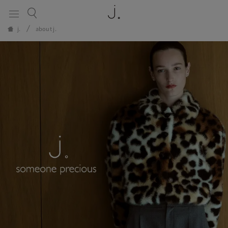
コート
カットソー
SALE
Stylebook
j.
about j.
ワンピース
スカート
全商品
ブラウス・シャツ
ニット
Category
パンツ
小物
ジャケット
SUMMER SALE
コート
ワンピース
ブラウス・シャツ
パンツ
ジャケット
カットソー
スカート
ニット