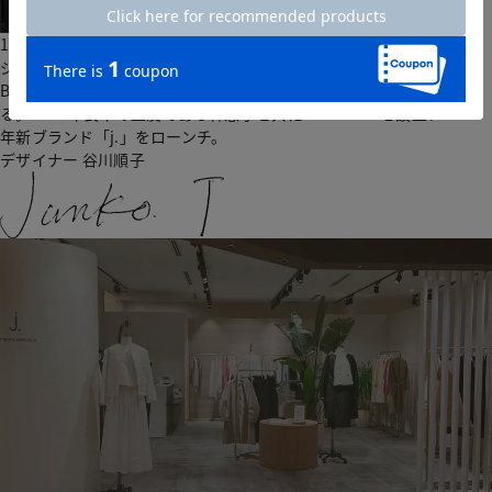
1986年NY・Fashion Institute of Technology卒業。帰国後株式会社
ジャパンクロスを立ち上げ、オリジナルブランド運営のほか、
BARNEYS NEW YORK日本進出やTHE GINZAアパレル企画などに関わ
る。2007年長年の盟友である林恵子と共にDoCLASSEを設立、2023
年新ブランド「j.」をローンチ。
デザイナー
谷川順子